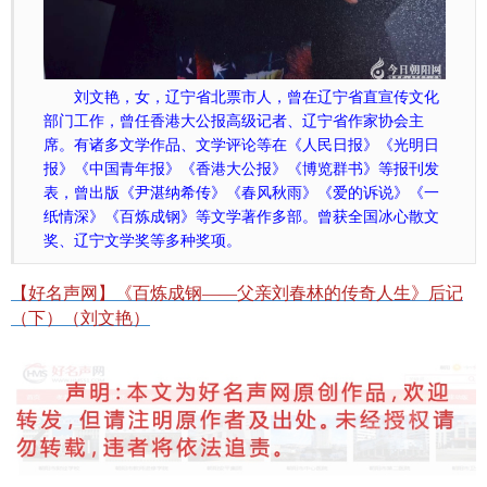
刘文艳，女，辽宁省北票市人，曾在辽宁省直宣传文化
部门工作，曾任香港大公报高级记者、辽宁省作家协会主
席。有诸多文学作品、文学评论等在《人民日报》《光明日
报》《中国青年报》《香港大公报》《博览群书》等报刊发
表，曾出版《尹湛纳希传》《春风秋雨》《爱的诉说》《一
纸情深》《百炼成钢》等文学著作多部。曾获全国冰心散文
奖、辽宁文学奖等多种奖项。
【好名声网】《百炼成钢——父亲刘春林的传奇人生》后记
（下）（刘文艳）