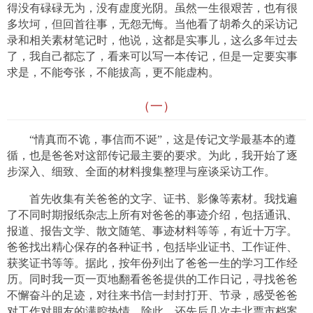
得没有碌碌无为，没有虚度光阴。虽然一生很艰苦，也有很
多坎坷，但回首往事，无怨无悔。当他看了胡希久的采访记
录和相关素材笔记时，他说，这都是实事儿，这么多年过去
了，我自己都忘了，看来可以写一本传记，但是一定要实事
求是，不能夸张，不能拔高，更不能虚构。
（一）
“情真而不诡，事信而不诞”，这是传记文学最基本的遵
循，也是爸爸对这部传记最主要的要求。为此，我开始了逐
步深入、细致、全面的材料搜集整理与座谈采访工作。
首先收集有关爸爸的文字、证书、影像等素材。我找遍
了不同时期报纸杂志上所有对爸爸的事迹介绍，包括通讯、
报道、报告文学、散文随笔、事迹材料等等，有近十万字。
爸爸找出精心保存的各种证书，包括毕业证书、工作证件、
获奖证书等等。据此，按年份列出了爸爸一生的学习工作经
历。同时我一页一页地翻看爸爸提供的工作日记，寻找爸爸
不懈奋斗的足迹，对往来书信一封封打开、节录，感受爸爸
对工作对朋友的满腔热情。除此，还先后几次去北票市档案