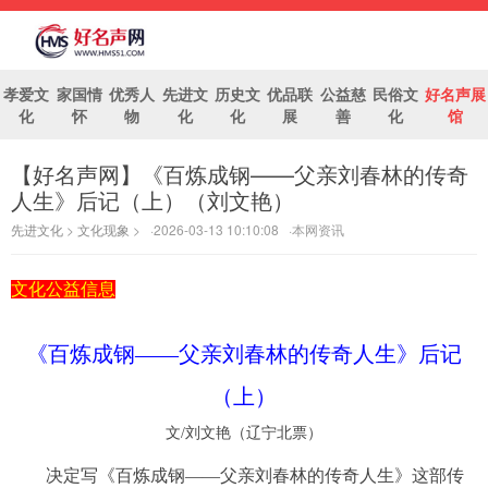
孝爱文
家国情
优秀人
先进文
历史文
优品联
公益慈
民俗文
好名声展
化
怀
物
化
化
展
善
化
馆
【好名声网】《百炼成钢——父亲刘春林的传奇
好名声网
人生》后记（上）（刘文艳）
先进文化
>
文化现象
> ·2026-03-13 10:10:08 ·本网资讯
文化公益信息
《百炼成钢——父亲刘春林的传奇人生》后记
（上）
文/刘文艳（辽宁北票）
决定写《百炼成钢——父亲刘春林的传奇人生》这部传