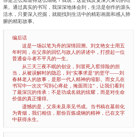
你是怎么知道得这么细呢？我说，这是我反复深入采访的结
果。通过真实的书写，我深深地体会到，生活是创作的源头
活水，只要深入挖掘，就能找到生活中的精彩画面和感人肺
腑的精彩故事。
编后话
这是一场以笔为舟的深情回溯。刘文艳女士用五
年时间，在父亲的回忆与故人的讲述中，打捞起一位
普通奋斗者不平凡的一生。
从三天三夜不眠的创业，到冒死入窑排险的担
当，从被误解时的隐忍，到“实事求是”的坚守——刘
春林老人的故事，是那一代人精神的缩影。而女儿在
书写中一次次“写到心疼处，掩面而泣”，让我们看到
了最深沉的传承：不是功成名就的炫耀，而是对生命
价值的真正懂得。
遗憾的是，父亲未及亲见书成。当书稿在墓前化
为青烟，我们相信，那份百炼成钢的精神，已在文字
中获得永生。