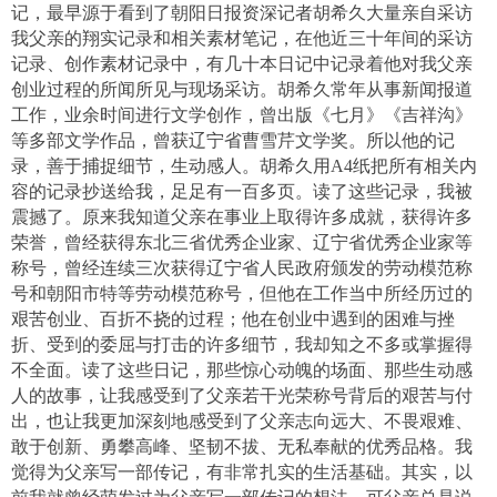
记，最早源于看到了朝阳日报资深记者胡希久大量亲自采访
我父亲的翔实记录和相关素材笔记，在他近三十年间的采访
记录、创作素材记录中，有几十本日记中记录着他对我父亲
创业过程的所闻所见与现场采访。胡希久常年从事新闻报道
工作，业余时间进行文学创作，曾出版《七月》《吉祥沟》
等多部文学作品，曾获辽宁省曹雪芹文学奖。所以他的记
录，善于捕捉细节，生动感人。胡希久用A4纸把所有相关内
容的记录抄送给我，足足有一百多页。读了这些记录，我被
震撼了。原来我知道父亲在事业上取得许多成就，获得许多
荣誉，曾经获得东北三省优秀企业家、辽宁省优秀企业家等
称号，曾经连续三次获得辽宁省人民政府颁发的劳动模范称
号和朝阳市特等劳动模范称号，但他在工作当中所经历过的
艰苦创业、百折不挠的过程；他在创业中遇到的困难与挫
折、受到的委屈与打击的许多细节，我却知之不多或掌握得
不全面。读了这些日记，那些惊心动魄的场面、那些生动感
人的故事，让我感受到了父亲若干光荣称号背后的艰苦与付
出，也让我更加深刻地感受到了父亲志向远大、不畏艰难、
敢于创新、勇攀高峰、坚韧不拔、无私奉献的优秀品格。我
觉得为父亲写一部传记，有非常扎实的生活基础。其实，以