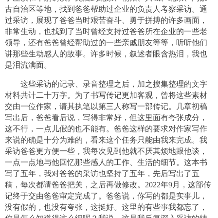
古自治区等地，找到爸爸帮助过企业的负责人考察采访。通
过采访，展现了爸爸当时艰苦奋斗、勇于拼搏的许多画面，
非常生动，也找到了当时曾经支持过爸爸所在企业的一些老
领导，还有爸爸曾经帮助过的一些亲戚朋友等等，听听他们
讲那些生动感人的故事。许多时候，叙述者眼含热泪，我也
是泪流满面。
这些采访的记录、录音整理之后，加之搜集整理的文字
材料共计二十万字。为了书写传记更加客观，曾将这些素材
交由一位作家，请其执笔以第三人称写一部传记。几章初稿
写出后，爸爸看后说，写得非常好，但这里面有夸张成分，
这不行，一点儿假的也不能有。爸爸这样的要求对作家写作
来说的确是十分为难的，看来这个任务只能由我来完成。我
采访爸爸更方便一些，我每次见到他就不厌其烦地跟他谈，
一点一点地与他回忆那些感人的工作、生活的细节。这本书
写了五年，我对爸爸的采访也坚持了五年，先后写出了五
稿，每次都请爸爸把关，之后再做修改。2022年9月，这部传
记终于交由爸爸审定完成了。爸爸说，你写的都是实事儿，
没有假的，也没有夸张，这挺好。这里的有些事我都忘了，