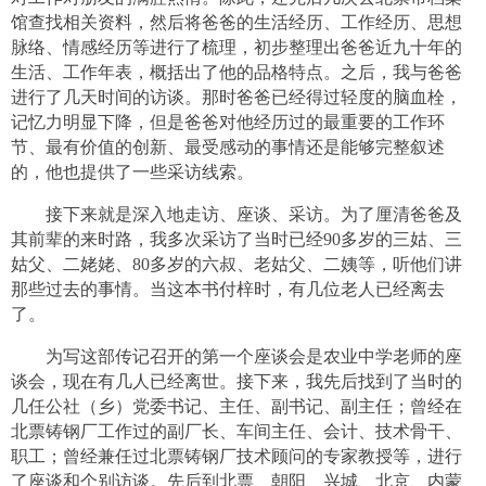
馆查找相关资料，然后将爸爸的生活经历、工作经历、思想
脉络、情感经历等进行了梳理，初步整理出爸爸近九十年的
生活、工作年表，概括出了他的品格特点。之后，我与爸爸
进行了几天时间的访谈。那时爸爸已经得过轻度的脑血栓，
记忆力明显下降，但是爸爸对他经历过的最重要的工作环
节、最有价值的创新、最受感动的事情还是能够完整叙述
的，他也提供了一些采访线索。
接下来就是深入地走访、座谈、采访。为了厘清爸爸及
其前辈的来时路，我多次采访了当时已经90多岁的三姑、三
姑父、二姥姥、80多岁的六叔、老姑父、二姨等，听他们讲
那些过去的事情。当这本书付梓时，有几位老人已经离去
了。
为写这部传记召开的第一个座谈会是农业中学老师的座
谈会，现在有几人已经离世。接下来，我先后找到了当时的
几任公社（乡）党委书记、主任、副书记、副主任；曾经在
北票铸钢厂工作过的副厂长、车间主任、会计、技术骨干、
职工；曾经兼任过北票铸钢厂技术顾问的专家教授等，进行
了座谈和个别访谈。先后到北票、朝阳、兴城、北京、内蒙