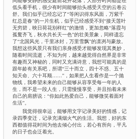
间能够安静的感受庭前花开花落，大部分时间都是在
低头看手机，很少有时间能够抬头感受天空的云卷云
舒。我们似乎已经忘记了“等闲识得东风面，万紫千
红总是春”的一片生机，似乎已经感受不到“接天莲叶
无穷碧，映日荷花别样红”的激情，更加忽略“落霞与
孤鹜齐飞，秋水共长天一色”的壮美景象，同样遗忘
了“北国风光，千里冰封，万里雪飘”的凛冽与豪放。
我想这些风景只有我们亲身感受才能够发现其奥妙，
随着时间流逝，不知为何，越来越觉得自然界是非常
有趣而又神秘的，同时又充满诗意，我想可能真的是
跟年龄有关系吧，所谓“三十而立，四十不惑、五十
知天命、六十耳顺……”，如果把人生看作是一个抛
物线，我希望未来的自己能够从容享受每一年的人
生，而不是一段人生，只需慢慢享受，并且拍着未来
自己的肩膀说：“你如此热爱自己，能够微笑着面对
生活”。
我觉得很幸运，能够用文字记录美好的情感，记
录四季变迁，记录充满烟火气的生活。我想，好的东
西都值得花时间为他去倾心付出，若心有所向，平凡
的日子也会泛着光。