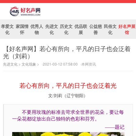
孝爱文
家国情
优秀人
先进文
历史文
优品联
公益慈
民俗文
好名声展
化
怀
物
化
化
展
善
化
馆
【好名声网】若心有所向，平凡的日子也会泛着
好名声网
光（刘莉）
先进文化
>
文化现象
> ·2021-03-12 07:58:00 ·本网资讯
若心有所向，平凡的日子也会泛着光
文/刘莉（辽宁朝阳）
不要用玫瑰的标准去苛求全世界的花朵，要让每
一朵花都绽放出自己独特的色彩和芬芳。
——题记