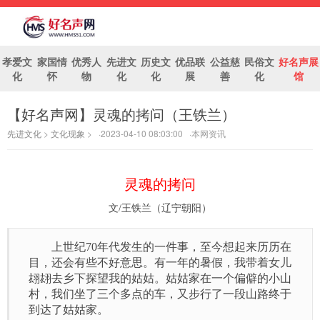
孝爱文
家国情
优秀人
先进文
历史文
优品联
公益慈
民俗文
好名声展
化
怀
物
化
化
展
善
化
馆
【好名声网】灵魂的拷问（王铁兰）
好名声网
先进文化
>
文化现象
> ·2023-04-10 08:03:00 ·本网资讯
灵魂的拷问
文/王铁兰（辽宁朝阳）
上世纪70年代发生的一件事，至今想起来历历在
目，还会有些不好意思。有一年的暑假，我带着女儿
翃翃去乡下探望我的姑姑。姑姑家在一个偏僻的小山
村，我们坐了三个多点的车，又步行了一段山路终于
到达了姑姑家。