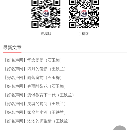
电脑版
手机版
最新文章
【好名声网】怀念婆婆（石玉梅）
【好名声网】四月的倩影（王铁兰）
【好名声网】雨落窗前（石玉梅）
【好名声网】春雨醉梨花（石玉梅）
【好名声网】浅谈教育下一代（王铁兰）
【好名声网】灵魂的拷问（王铁兰）
【好名声网】家乡的小河（王铁兰）
【好名声网】浓浓的师生情（王铁兰）