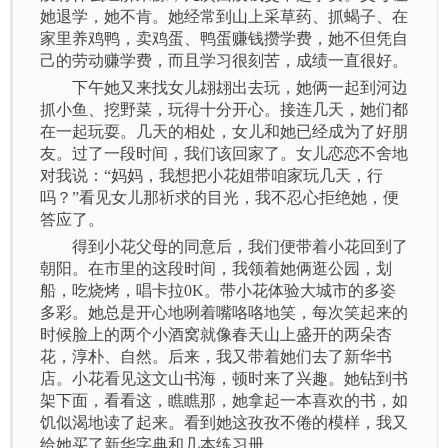
她退学，她不肯。她经常到山上采草药、抓蝎子、在
家里养鸡鸭，卖鸡蛋、鸭蛋赚钱攒学费，她不但凭自
己的劳动赚学费，而且学习很刻苦，成绩一直很好。
下午她又来找女儿翃翃出去玩，她俩一起到河边
抓小鱼、挖野菜，玩得十分开心。接连几天，她们都
在一起玩耍。几天的相处，女儿和她已经成为了好朋
友。过了一段时间，我们该回家了。女儿恋恋不舍地
对我说：“妈妈，我想把小花姐带咱家玩几天，行
吗？”看见女儿那祈求的目光，我不忍心拒绝她，便
答应了。
得到小花父母的同意后，我们便带着小花回到了
朝阳。在市里的这段时间，我领着她俩逛公园，划
船，吃烧烤，唱卡拉0K。带小花体验大城市的多姿
多彩。她总是开心地咧着嘴咯咯地笑，每次笑起来的
时候脸上的两个小酒窝就像春天山上盛开的两朵杏
花，淳朴、自然。后来，我又带着她们去了新华书
店。小花看见这文山书海，顿时来了兴趣。她钻到书
架下面，看看这，瞧瞧那，她拿起一本喜欢的书，如
饥似渴地读了起来。看到她这孜孜不倦的模样，我又
给她买了新华字典和几本练习册。