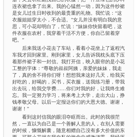
连衣裙也拿了出来。我的心猛然一动，因为这件纱裙
是女儿过生日时收到的最贵重的礼物。我忙说：“这
衣服姐姐穿太小，不合适。”女儿并没有明白我的意
思，可小花却明白了，忙说：“妹妹你快留着吧，这
件衣服在农村，我穿着干活不方便，你自己留着穿
吧。”
后来我送小花去了车站，看着小花坐上了返程汽
车我才回到家里。刚到家里，女儿告诉我枕头底下压
着那件裙子和一封信。我打开信，映入眼帘的是小花
工整的字体：“尊敬的叔叔阿姨，亲爱的妹妹，我走
了，真的舍不得你们呀！想想我来这好几天，给我买
好吃的，好喝的，买书，买衣服，送我练习册，带我
出去玩，给我交学费……你们对我的好，让我终生难
忘。我一定努力学习，将来考上大学，走出大山，挣
钱孝敬父母。以后一定报达你们的大恩大德。谢谢，
谢谢！”
看到这封信我的眼泪夺眶而出。此时的我很茫
然，一直以为自己是一个善解人意的人，在别人需要
的时候，慷慨解囊，随意相赠自己没有多大价值的东