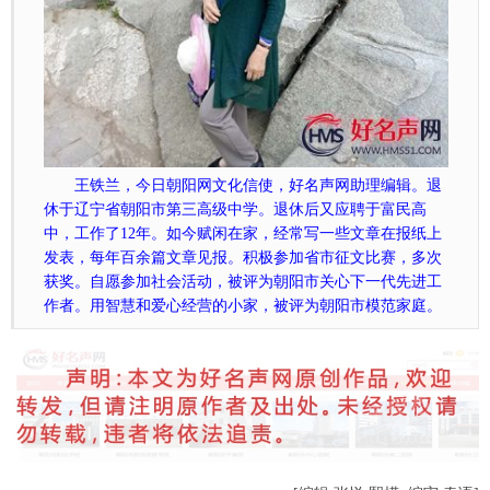
王铁兰，今日朝阳网文化信使，好名声网助理编辑。退
休于辽宁省朝阳市第三高级中学。退休后又应聘于富民高
中，工作了12年。如今赋闲在家，经常写一些文章在报纸上
发表，每年百余篇文章见报。积极参加省市征文比赛，多次
获奖。自愿参加社会活动，被评为朝阳市关心下一代先进工
作者。用智慧和爱心经营的小家，被评为朝阳市模范家庭。