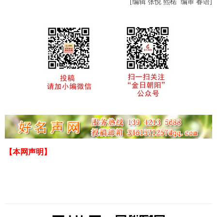
[编辑
张悦 熙楉
编审 春语]
【本网声明】