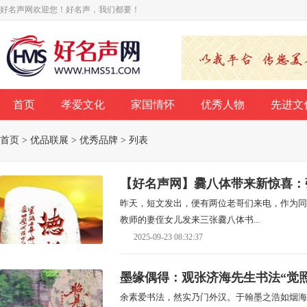
好名声网欢迎您！好名声，我们都要！
首页
孝爱文化
家国情怀
优秀人物
先进文
首页
>
优品联展
>
优秀品牌
> 列表
【好名声网】爨八体带来新惊喜：
昨天，短文发出，便有两位老哥们来电，作为同
教师的妻侄女儿发来三张爨八体书...
2025-09-23 08:32:37
墨缘偶得：观张济海先生书法“觉
余素爱书法，然实乃门外汉。于翰墨之浩如烟海