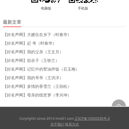
电脑版
手机版
最新文章
【好名声网】大嫂住在乡下（时春华）
【好名声网】赶 考（时春华）
【好名声网】我的父亲（王文月）
【好名声网】掐谷子（王铁兰）
【好名声网】记忆中的荤油拌饭（石玉梅）
【好名声网】我的爷爷（王洪洋）
【好名声网】多情的香雪兰（王劲松）
【好名声网】母亲的线笸箩（李兴坤）
Coryright© since-2014 hms51.com
辽ICP备15000235号-2
关于我们
联系方式