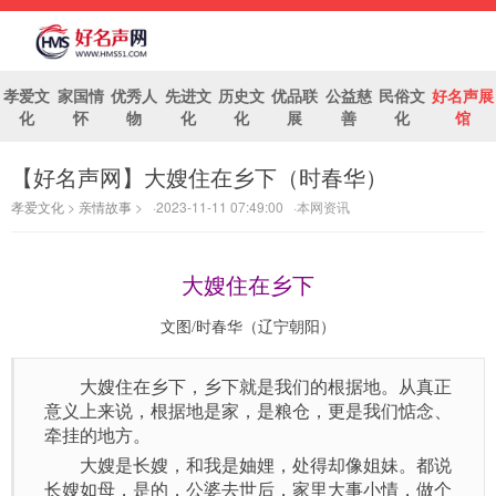
孝爱文
家国情
优秀人
先进文
历史文
优品联
公益慈
民俗文
好名声展
化
怀
物
化
化
展
善
化
馆
【好名声网】大嫂住在乡下（时春华）
好名声网
孝爱文化
>
亲情故事
> ·2023-11-11 07:49:00 ·本网资讯
大嫂住在乡下
文图/时春华（辽宁朝阳）
大嫂住在乡下，乡下就是我们的根据地。从真正
意义上来说，根据地是家，是粮仓，更是我们惦念、
牵挂的地方。
大嫂是长嫂，和我是妯娌，处得却像姐妹。都说
长嫂如母，是的，公婆去世后，家里大事小情，做个