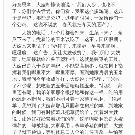
好意思拿。大嫂却慷慨地说：“我们人少，也吃不
了，你们拿去尝尝。你们看，我家这么多鸡呢，这几
个是母鸡，那些是公鸡，过年的时候，一家给你们一
个公鸡。”这说不说的，春天就把冬天的愿许了。
大嫂的电话，每个月都会打来，生菜下来了，角
瓜下来了，煮着吃的玉米该吃了，这不，国庆假期，
大嫂又来电话了：“枣红了，来摘枣，早晨来摘啊，
嘎嘎脆。”这广告，又让大嫂破费了。我们到了大嫂
家，她直接就给准备了塑料桶，这就是装枣的工具。
大嫂已是六十岁的年纪，不能登高摘枣，就在树下指
挥着我们哪里枣大，哪里枣厚。看到她家房后的玉米
地，我就问今年收成咋样，大嫂说：“还行，玉米收
了不少呢，想吃新的玉米面咱就搓玉米。”我说：“家
里还有呢，我弟弟家那个根据地和你这一样，吃的用
的源源不断啊，我们不能可着一家薅羊毛啊。” 说起
羊，我想到了大嫂家那几只圈养在房后的羊，到她家
的时候，我们有时候薅几把草扔给羊，笑着对大嫂
说，让她好好经管着我们的羊。这羊啊猪啊都是大嫂
饲养的，却被我们大家享用，杀羊杀猪的时候，大嫂
早早就下通知，等到休息日人全的时候再杀，生怕落