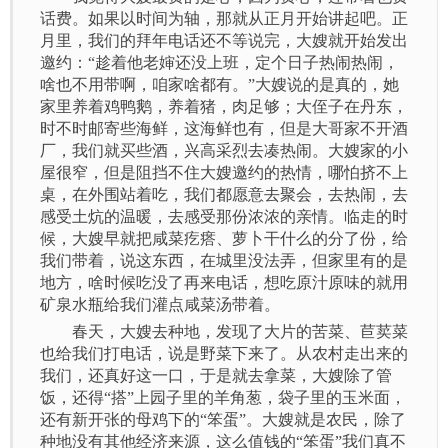
话费。如果以时间为轴，那就从正月开始讲起吧。正
月里，我们的拜年电话还不等说完，大嫂就开始发出
邀约：“趁着他老婶还没上班，定个日子热闹热闹，
啥也不用带啊，咱家啥都有。”大嫂说的是真的，她
家里养着鸡鸭鹅，养着猪，肉足够；大侄子在丹东，
时不时邮寄些海鲜，这海鲜也有，但是大哥家不开酒
厂，我们就买些酒，兴高采烈去凑热闹。大嫂家的小
屋很窄，但是阻挡不住大嫂邀约的热情，哪怕挤不上
桌，在外围站着吃，我们都愿意去聚会，去热闹，去
感受土炕的温暖，去感受那份浓浓的亲情。临走的时
候，大嫂早就把咸菜疙瘩、萝卜干什么的分了份，给
我们带着，说这东西，在城里没法弄，但家里有的是
地方，啥时候吃没了再来电话，想吃原汁原味的就用
矿泉水瓶给我们灌点咸菜汤带着。
春天，大嫂去种地，发现了大片的苦菜、苣荬菜
也给我们打电话，说是野菜下来了。从农村走出来的
我们，还真好这一口，于是就去拿菜，大嫂除了管
饭，还得“搭”上园子里的羊角葱，袋子里的玉米面，
还有新开张的母鸡下的“笨蛋”。大嫂就是农民，除了
种地没有其他经济来源，这么值钱的“笨蛋”我们真不